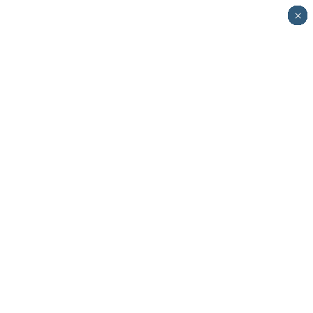
×
×
×
×
×
×
×
×
×
×
×
×
×
×
×
×
×
×
×
×
×
×
×
×
×
×
×
×
×
×
×
×
×
×
×
×
×
×
×
×
×
×
×
×
×
×
×
×
×
×
×
×
×
×
×
×
×