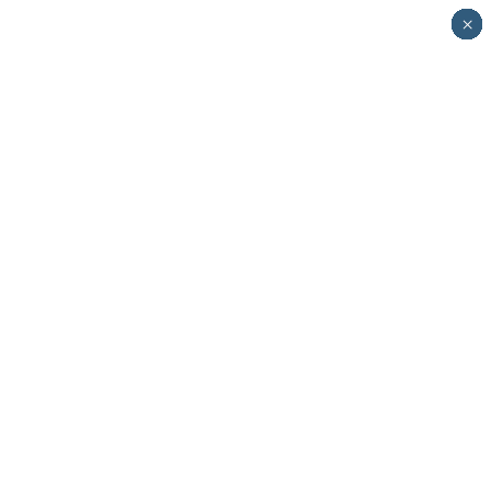
×
×
×
×
×
×
×
×
×
×
×
×
×
×
×
×
×
×
×
×
×
×
×
×
×
×
×
×
×
×
×
×
×
×
×
×
×
×
×
×
×
×
×
×
×
×
×
×
×
×
×
×
×
×
×
×
×