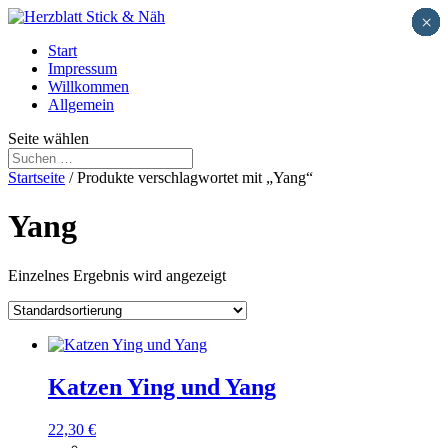
×
×
×
×
×
×
×
×
×
×
×
×
×
×
×
×
×
×
×
×
×
×
×
×
×
×
×
×
×
×
×
×
×
×
×
×
×
×
×
×
×
×
×
×
×
×
×
×
×
×
×
×
×
×
×
×
×
Start
Impressum
Willkommen
Allgemein
Seite wählen
Startseite
/ Produkte verschlagwortet mit „Yang“
Yang
Einzelnes Ergebnis wird angezeigt
Katzen Ying und Yang
22,30
€