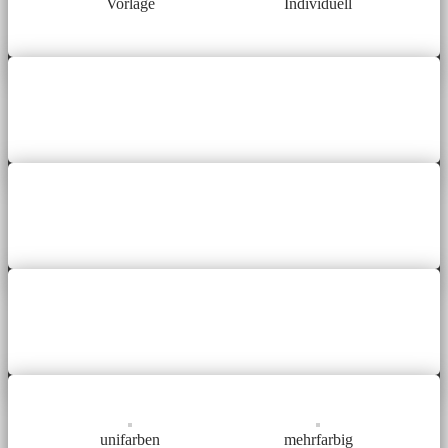
Vorlage
Individuell
unifarben
mehrfarbig