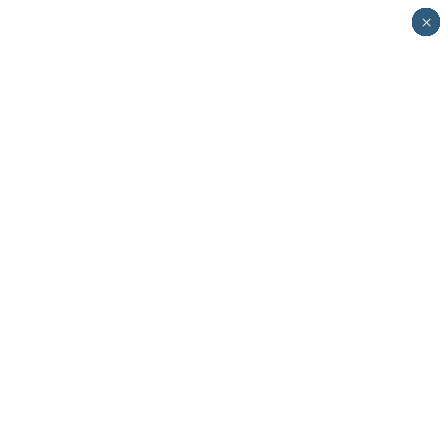
×
×
×
×
×
×
×
×
×
×
×
×
×
×
×
×
×
×
×
×
×
×
×
×
×
×
×
×
×
×
×
×
×
×
×
×
×
×
×
×
×
×
×
×
×
×
×
×
×
×
×
×
×
×
×
×
×