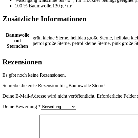
Waschgang Maschine bis 40 °, für Trockner bedingt geeignet (lä
100 % Baumwolle,130 g / m²
Zusätzliche Informationen
Baumwolle
grün kleine Sterne, hellblau große Sterne, hellblau kle
mit
petrol große Sterne, petrol kleine Sterne, pink große St
Sternchen
Rezensionen
Es gibt noch keine Rezensionen.
Schreibe die erste Rezension für „Baumwolle Sterne“
Deine E-Mail-Adresse wird nicht veröffentlicht.
Erforderliche Felder 
Deine Bewertung
*