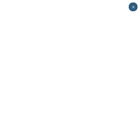
×
×
×
×
×
×
×
×
×
×
×
×
×
×
×
×
×
×
×
×
×
×
×
×
×
×
×
×
×
×
×
×
×
×
×
×
×
×
×
×
×
×
×
×
×
×
×
×
×
×
×
×
×
×
×
×
×