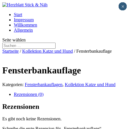
×
×
×
×
×
×
×
×
×
×
×
×
×
×
×
×
×
×
×
×
×
×
×
×
×
×
×
×
×
×
×
×
×
×
×
×
×
×
×
×
×
×
×
×
×
×
×
×
×
×
×
×
×
×
×
×
×
Start
Impressum
Willkommen
Allgemein
Seite wählen
Startseite
/
Kollektion Katze und Hund
/ Fensterbankauflage
Fensterbankauflage
Kategorien:
Fensterbankauflagen
,
Kollektion Katze und Hund
Rezensionen (0)
Rezensionen
Es gibt noch keine Rezensionen.
Schreibe die erste Rezension für „Fensterbankauflage“