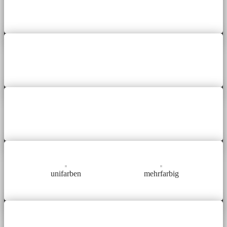
unifarben
mehrfarbig